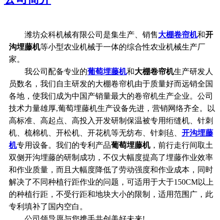
潍坊众科机械有限公司是集生产、销售
大棚卷帘机
和
开
沟埋藤机
等小型农业机械于一体的综合性农业机械生产厂
家。
我公司配备专业的
葡萄埋藤机
和
大棚卷帘机
生产研发人
员数名，我们自主研发的大棚卷帘机由于质量好而远销全国
各地，使我们成为中国产销量最大的卷帘机生产企业。公司
技术力量雄厚,葡萄埋藤机生产设备先进，营销网络齐全。以
高标准、高起点、高投入开发研制保温被专用绗缝机、针刺
机、梳棉机、开松机、开花机等无纺布、针刺毡、
开沟埋藤
机
专用设备。我们的专利产品
葡萄埋藤机
，前行走行间取土
双侧开沟埋藤的研制成功，不仅大幅度提高了埋藤作业效率
和作业质量，而且大幅度降低了劳动强度和作业成本，同时
解决了不同种植行距作业的问题，可适用于大于150CM以上
的种植行距，不受行距和地块大小的限制，适用范围广，此
专利填补了国内空白。
公司领导愿与您携手共创美好未来!