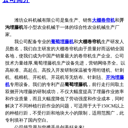
潍坊众科机械有限公司是集生产、销售
大棚卷帘机
和
开
沟埋藤机
等小型农业机械于一体的综合性农业机械生产厂
家。
我公司配备专业的
葡萄埋藤机
和
大棚卷帘机
生产研发人
员数名，我们自主研发的大棚卷帘机由于质量好而远销全国
各地，使我们成为中国产销量最大的卷帘机生产企业。公司
技术力量雄厚,葡萄埋藤机生产设备先进，营销网络齐全。以
高标准、高起点、高投入开发研制保温被专用绗缝机、针刺
机、梳棉机、开松机、开花机等无纺布、针刺毡、
开沟埋藤
机
专用设备。我们的专利产品
葡萄埋藤机
，前行走行间取土
双侧开沟埋藤的研制成功，不仅大幅度提高了埋藤作业效率
和作业质量，而且大幅度降低了劳动强度和作业成本，同时
解决了不同种植行距作业的问题，可适用于大于150CM以上
的种植行距，不受行距和地块大小的限制，适用范围广，此
专利填补了国内空白。
公司领导愿与您携手共创美好未来!