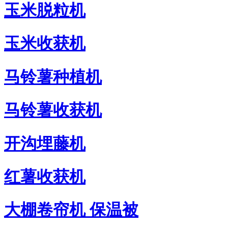
玉米脱粒机
玉米收获机
马铃薯种植机
马铃薯收获机
开沟埋藤机
红薯收获机
大棚卷帘机 保温被