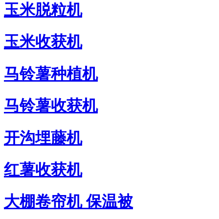
玉米脱粒机
玉米收获机
马铃薯种植机
马铃薯收获机
开沟埋藤机
红薯收获机
大棚卷帘机 保温被